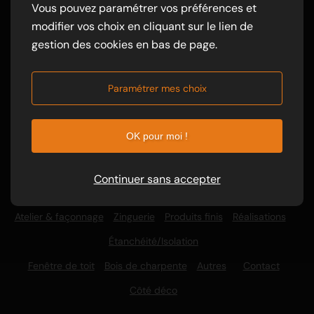
Vous pouvez paramétrer vos préférences et
modifier vos choix en cliquant sur le lien de
gestion des cookies en bas de page.
02 97 24 50 00
Contact
Paramétrer mes choix
OK pour moi !
Historique
Opération promotionnelle
Actualités
Continuer sans accepter
Ardoise MH
Ardoise Fibro Ciment
Réalisations
Atelier & façonnage
Zinguerie
Produits finis
Réalisations
Étanchéité/Isolation
Fenêtre de toit
Bois de charpente
Autres
Contact
Côté déco